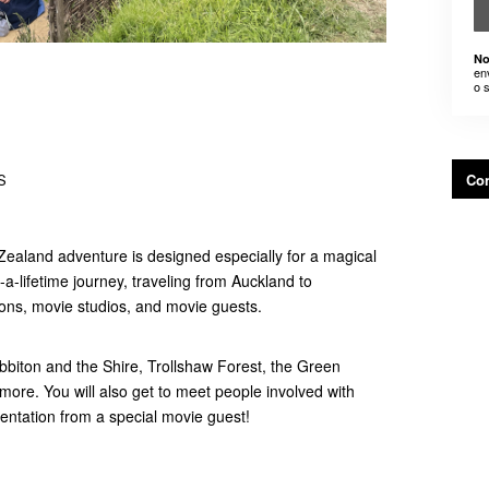
No
en
o 
S
Con
Zealand adventure is designed especially for a magical
a-lifetime journey, traveling from Auckland to
ons, movie studios, and movie guests.
bbiton and the Shire, Trollshaw Forest, the Green
re. You will also get to meet people involved with
ntation from a special movie guest!