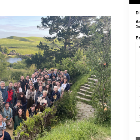
Di
Ad
De
E