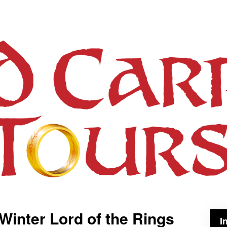
 Winter Lord of the Rings
I