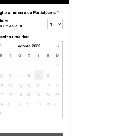
gite o número de Participants
*
ulto
sde
€ 3.693,79
scolha uma data
*
agosto
2026
S
T
Q
Q
S
S
D
1
2
3
4
5
6
7
8
9
10
11
12
13
14
15
16
17
18
19
20
21
22
23
24
25
26
27
28
29
30
31