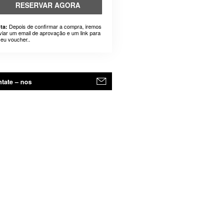
RESERVAR AGORA
Depois de confirmar a compra, iremos
ta:
viar um email de aprovação e um link para
seu voucher..
tate – nos