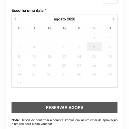
Escolha uma data
*
agosto
2026
S
T
Q
Q
S
S
D
1
2
3
4
5
6
7
8
9
10
11
12
13
14
15
16
17
18
19
20
21
22
23
24
25
26
27
28
29
30
31
RESERVAR AGORA
Depois de confirmar a compra, iremos enviar um email de aprovação
Nota:
e um link para o seu voucher..